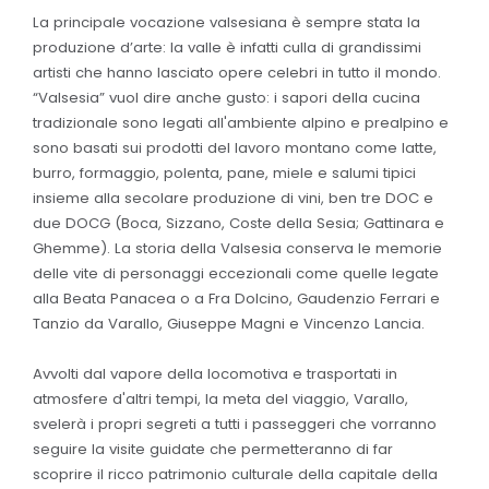
La principale vocazione valsesiana è sempre stata la
produzione d’arte: la valle è infatti culla di grandissimi
artisti che hanno lasciato opere celebri in tutto il mondo.
“Valsesia” vuol dire anche gusto: i sapori della cucina
tradizionale sono legati all'ambiente alpino e prealpino e
sono basati sui prodotti del lavoro montano come latte,
burro, formaggio, polenta, pane, miele e salumi tipici
insieme alla secolare produzione di vini, ben tre DOC e
due DOCG (Boca, Sizzano, Coste della Sesia; Gattinara e
Ghemme). La storia della Valsesia conserva le memorie
delle vite di personaggi eccezionali come quelle legate
alla Beata Panacea o a Fra Dolcino, Gaudenzio Ferrari e
Tanzio da Varallo, Giuseppe Magni e Vincenzo Lancia.
Avvolti dal vapore della locomotiva e trasportati in
atmosfere d'altri tempi, la meta del viaggio, Varallo,
svelerà i propri segreti a tutti i passeggeri che vorranno
seguire la visite guidate che permetteranno di far
scoprire il ricco patrimonio culturale della capitale della