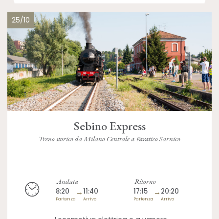
25/10
Sebino Express
Treno storico da Milano Centrale a Paratico Sarnico
Andata
Ritorno
8:20
→
11:40
17:15
→
20:20
Partenza
Arrivo
Partenza
Arrivo