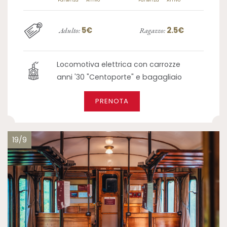
Partenza
Arrivo
Partenza
Arrivo
5€
2.5€
Adulto:
Ragazzo:
Locomotiva elettrica con carrozze
anni '30 "Centoporte" e bagagliaio
PRENOTA
19/9