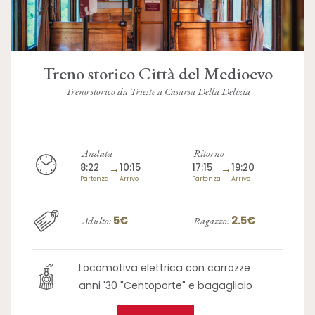
Treno storico Città del Medioevo
Treno storico da Trieste a Casarsa Della Delizia
Andata
Ritorno
8:22
→
10:15
17:15
→
19:20
Partenza
Arrivo
Partenza
Arrivo
5€
2.5€
Adulto:
Ragazzo:
Locomotiva elettrica con carrozze
anni '30 "Centoporte" e bagagliaio