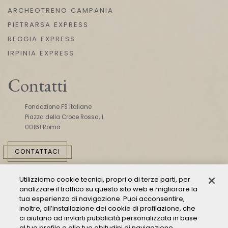
ARCHEOTRENO CAMPANIA
PIETRARSA EXPRESS
REGGIA EXPRESS
IRPINIA EXPRESS
Contatti
Fondazione FS Italiane
Piazza della Croce Rossa, 1
00161 Roma
CONTATTACI
Utilizziamo cookie tecnici, propri o di terze parti, per
analizzare il traffico su questo sito web e migliorare la
tua esperienza di navigazione. Puoi acconsentire,
inoltre, all’installazione dei cookie di profilazione, che
ci aiutano ad inviarti pubblicità personalizzata in base
Consulta il Modello 231
al tuo profilo e alle tue abitudini di navigazione.