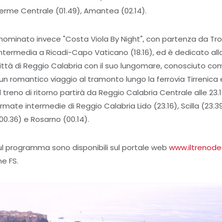
Terme Centrale (01.49), Amantea (02.14).
denominato invece "Costa Viola By Night", con partenza da Tro
ntermedia a Ricadi-Capo Vaticano (18.16), ed è dedicato alla
 città di Reggio Calabria con il suo lungomare, conosciuto com
re un romantico viaggio al tramonto lungo la ferrovia Tirreni
Il treno di ritorno partirà da Reggio Calabria Centrale alle 23.
fermate intermedie di Reggio Calabria Lido (23.16), Scilla (23.3
0.36) e Rosarno (00.14).
ul programma sono disponibili sul portale web
www.iltrenodeg
ne FS.