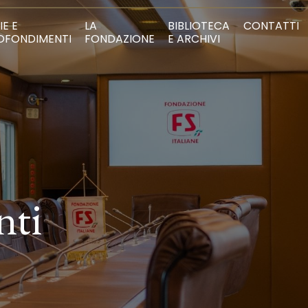
IE E
LA
BIBLIOTECA
CONTATTI
OFONDIMENTI
FONDAZIONE
E ARCHIVI
nti