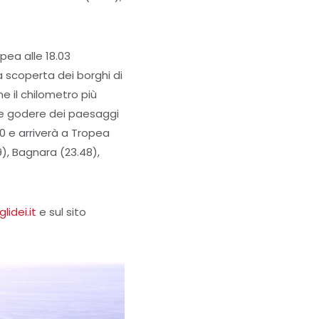
pea alle 18.03
 scoperta dei borghi di
e il chilometro più
ca e godere dei paesaggi
10 e arriverà a Tropea
9), Bagnara (23.48),
lidei.it
e sul sito