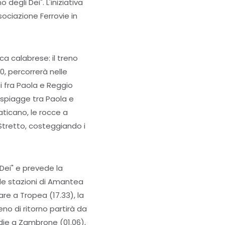
 degli Dei". L'iniziativa
ociazione Ferrovie in
ca calabrese: il treno
0, percorrerà nelle
ci fra Paola e Reggio
spiagge tra Paola e
aticano, le rocce a
Stretto, costeggiando i
 Dei" e prevede la
lle stazioni di Amantea
are a Tropea (17.33), la
no di ritorno partirà da
edie a Zambrone (01.06),