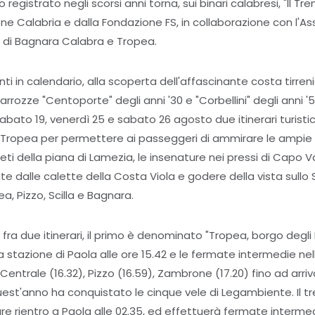
egistrato negli scorsi anni torna, sui binari calabresi, "Il Treno
e Calabria e dalla Fondazione FS, in collaborazione con l'Ass
i di Bagnara Calabra e Tropea.
 in calendario, alla scoperta dell'affascinante costa tirreni
rozze "Centoporte" degli anni '30 e "Corbellini" degli anni '5
sabato 19, venerdì 25 e sabato 26 agosto due itinerari turisti
Tropea per permettere ai passeggeri di ammirare le ampie 
eti della piana di Lamezia, le insenature nei pressi di Capo V
 dalle calette della Costa Viola e godere della vista sullo 
ea, Pizzo, Scilla e Bagnara.
 fra due itinerari, il primo è denominato "Tropea, borgo degli
a stazione di Paola alle ore 15.42 e le fermate intermedie ne
entrale (16.32), Pizzo (16.59), Zambrone (17.20) fino ad arriv
uest'anno ha conquistato le cinque vele di Legambiente. Il tre
are rientro a Paola alle 02.35, ed effettuerà fermate interm