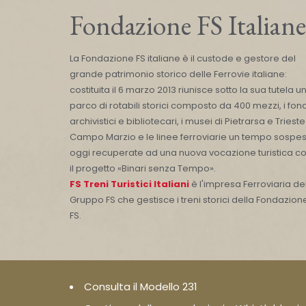
Fondazione FS Italiane
La Fondazione FS italiane è il custode e gestore del
grande patrimonio storico delle Ferrovie italiane:
costituita il 6 marzo 2013 riunisce sotto la sua tutela u
parco di rotabili storici composto da 400 mezzi, i fond
archivistici e bibliotecari, i musei di Pietrarsa e Trieste
Campo Marzio e le linee ferroviarie un tempo sospes
oggi recuperate ad una nuova vocazione turistica c
il progetto «Binari senza Tempo».
FS Treni Turistici Italiani
è l'impresa Ferroviaria de
Gruppo FS che gestisce i treni storici della Fondazion
FS.
Consulta il Modello 231