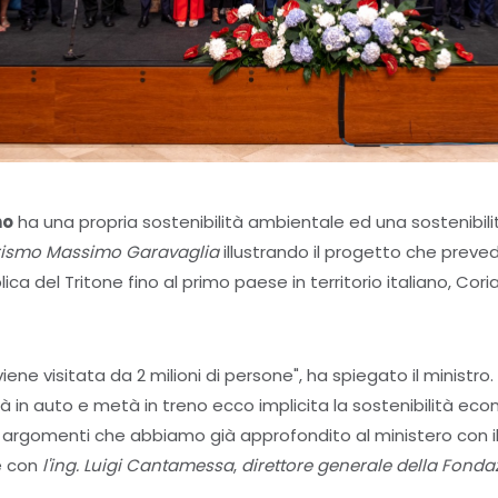
no
ha una propria sostenibilità ambientale ed una sostenibili
urismo Massimo Garavaglia
illustrando il progetto che prevede 
ica del Tritone fino al primo paese in territorio italiano, Coria
ene visitata da 2 milioni di persone", ha spiegato il ministro. 
 in auto e metà in treno ecco implicita la sostenibilità econ
i argomenti che abbiamo già approfondito al ministero con i
 con
l'ing. Luigi Cantamessa
,
direttore generale della Fondaz