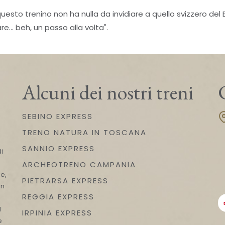
questo trenino non ha nulla da invidiare a quello svizzero del B
re... beh, un passo alla volta".
Alcuni dei nostri treni
SEBINO EXPRESS
TRENO NATURA IN TOSCANA
n
SANNIO EXPRESS
i
ARCHEOTRENO CAMPANIA
e,
PIETRARSA EXPRESS
on
REGGIA EXPRESS
l
IRPINIA EXPRESS
e