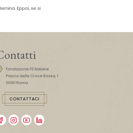
ernina. Eppoi, se si
Contatti
Fondazione FS Italiane
Piazza della Croce Rossa, 1
00161 Roma
CONTATTACI