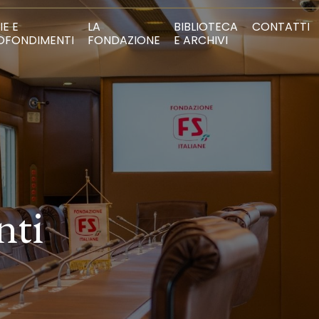
IE E
LA
BIBLIOTECA
CONTATTI
OFONDIMENTI
FONDAZIONE
E ARCHIVI
nti