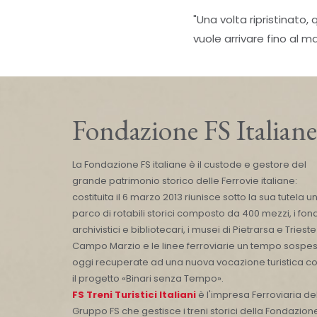
"Una volta ripristinato, 
vuole arrivare fino al ma
Fondazione FS Italiane
La Fondazione FS italiane è il custode e gestore del
grande patrimonio storico delle Ferrovie italiane:
costituita il 6 marzo 2013 riunisce sotto la sua tutela u
parco di rotabili storici composto da 400 mezzi, i fond
archivistici e bibliotecari, i musei di Pietrarsa e Trieste
Campo Marzio e le linee ferroviarie un tempo sospes
oggi recuperate ad una nuova vocazione turistica c
il progetto «Binari senza Tempo».
FS Treni Turistici Italiani
è l'impresa Ferroviaria de
Gruppo FS che gestisce i treni storici della Fondazion