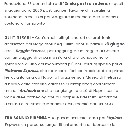
Fondazione FS per un totale di
12mila posti a sedere
, ai quali
si aggiungono 2000 posti bici per favorire chi sceglie la
soluzione treno+bici per viaggiare in maniera eco-friendly e
sostenere l’ambiente.
GLI ITINERARI –
Confermati tutti gli itinerari culturali tanto
apprezzati dai viaggiatori negli ultimi anni: si parte il
26 giugno
con il
Reggia Express
, per raggiungere la Reggia di Caserta
con un viaggio di circa mezz’ora che ci conduce nello
splendore di uno dei monumenti più belli d’Italia; spazio poi al
Pietrarsa Express
, che ripercorre l’antico tracciato della prima
ferrovia italiana da Napoli a Portici verso il Museo di Pietrarsa
a bordo delle storiche carrozze “Centoporte”; confermato
anche l’
Archeotreno
che congiunge la città di Napoli con le
vicine aree archeologiche di Pompei e Paestum, entrambe
dichiarate Patrimonio Mondiale dell’Umanità dall’UNESCO.
TRA SANNIO E IRPINIA –
A grande richiesta torna poi
l’Irpinia
Express
, un percorso lungo 119 chilometri che ripercorre la