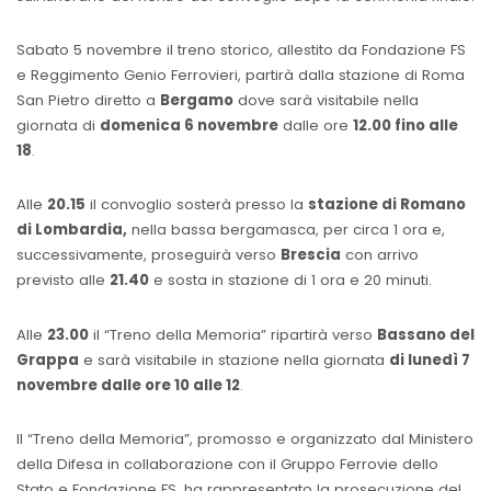
Sabato 5 novembre il treno storico, allestito da Fondazione FS
e Reggimento Genio Ferrovieri, partirà dalla stazione di Roma
San Pietro diretto a
Bergamo
dove sarà visitabile nella
giornata di
domenica 6 novembre
dalle ore
12.00 fino alle
18
.
Alle
20.15
il convoglio sosterà presso la
stazione di Romano
di Lombardia,
nella bassa bergamasca, per circa 1 ora e,
successivamente, proseguirà verso
Brescia
con arrivo
previsto alle
21.40
e sosta in stazione di 1 ora e 20 minuti.
Alle
23.00
il “Treno della Memoria” ripartirà verso
Bassano del
Grappa
e sarà visitabile in stazione nella giornata
di lunedì 7
novembre dalle ore 10 alle 12
.
Il “Treno della Memoria”, promosso e organizzato dal Ministero
della Difesa in collaborazione con il Gruppo Ferrovie dello
Stato e Fondazione FS, ha rappresentato la prosecuzione del