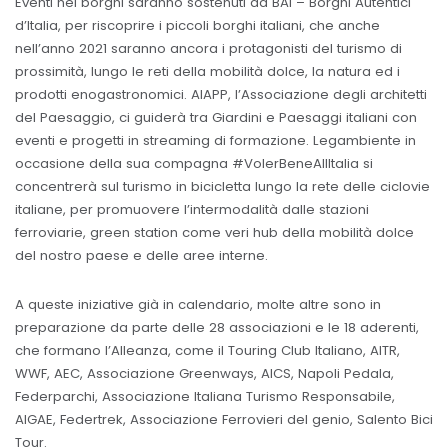
Eventi nei borghi saranno sostenuti da BAI – Borghi Autentici
d’Italia, per riscoprire i piccoli borghi italiani, che anche
nell’anno 2021 saranno ancora i protagonisti del turismo di
prossimità, lungo le reti della mobilità dolce, la natura ed i
prodotti enogastronomici. AIAPP, l’Associazione degli architetti
del Paesaggio, ci guiderà tra Giardini e Paesaggi italiani con
eventi e progetti in streaming di formazione. Legambiente in
occasione della sua compagna #VolerBeneAllItalia si
concentrerà sul turismo in bicicletta lungo la rete delle ciclovie
italiane, per promuovere l’intermodalità dalle stazioni
ferroviarie, green station come veri hub della mobilità dolce
del nostro paese e delle aree interne.
A queste iniziative già in calendario, molte altre sono in
preparazione da parte delle 28 associazioni e le 18 aderenti,
che formano l’Alleanza, come il Touring Club Italiano, AITR,
WWF, AEC, Associazione Greenways, AICS, Napoli Pedala,
Federparchi, Associazione Italiana Turismo Responsabile,
AIGAE, Federtrek, Associazione Ferrovieri del genio, Salento Bici
Tour.