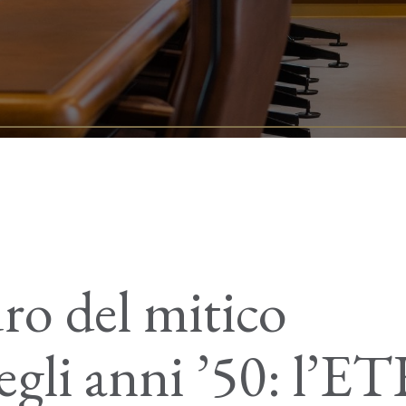
uro del mitico
egli anni ’50: l’E