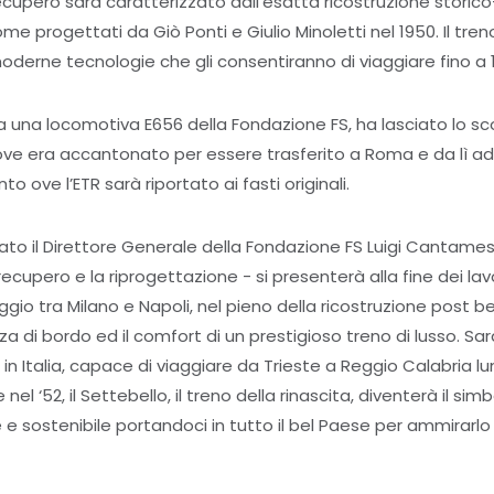
 recupero sarà caratterizzato dall’esatta ricostruzione storico
come progettati da Giò Ponti e Giulio Minoletti nel 1950. Il tr
moderne tecnologie che gli consentiranno di viaggiare fino a
da una locomotiva E656 della Fondazione FS, ha lasciato lo sco
ove era accantonato per essere trasferito a Roma e da lì ad 
to ove l’ETR sarà riportato ai fasti originali.
ato il Direttore Generale della Fondazione FS Luigi Cantame
ecupero e la riprogettazione - si presenterà alla fine dei lavor
gio tra Milano e Napoli, nel pieno della ricostruzione post b
a di bordo ed il comfort di un prestigioso treno di lusso. Sa
o in Italia, capace di viaggiare da Trieste a Reggio Calabria lu
l ‘52, il Settebello, il treno della rinascita, diventerà il si
 e sostenibile portandoci in tutto il bel Paese per ammirarlo