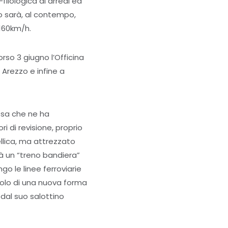
-filologica di arredi ed
eno sarà, al contempo,
 160km/h.
rso 3 giugno l’Officina
Arezzo e infine a
ssa che ne ha
i di revisione, proprio
ellica, ma attrezzato
rà un “treno bandiera”
ngo le linee ferroviarie
mbolo di una nuova forma
 dal suo salottino