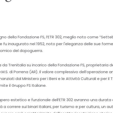
gno della Fondazione FS, l’ETR 302, meglio noto come “Settebel
he fu inaugurato nel 1952, noto per l'eleganza delle sue form
nomico del dopoguerra.
 da Trenitalia su incarico della Fondazione FS, proprietaria d
O.M.S. di Porrena (AR). Il valore complessivo dell’operazione
finanziati dal Ministero per i Beni e le Attività Culturali e per il
ite il Gruppo FS Italiane.
upero estetico e funzionale dell’ETR 302 avranno una durata di
 a correre sui binari italiani, per turismo e per cultura, un aut