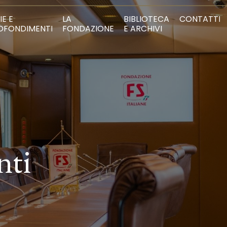
IE E
LA
BIBLIOTECA
CONTATTI
OFONDIMENTI
FONDAZIONE
E ARCHIVI
nti