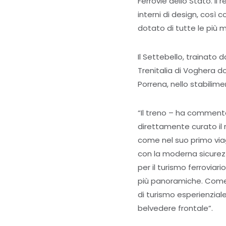
Ferrovie dello Stato. Il
interni di design, così 
dotato di tutte le più 
Il Settebello, trainato 
Trenitalia di Voghera d
Porrena, nello stabilimen
“Il treno – ha comment
direttamente curato il r
come nel suo primo viag
con la moderna sicurezz
per il turismo ferroviari
più panoramiche. Come ne
di turismo esperienziale
belvedere frontale”.