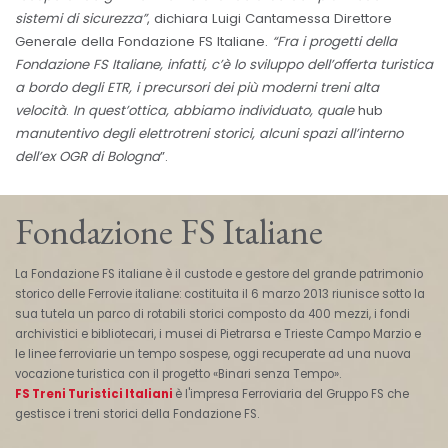
sistemi di sicurezza”
, dichiara Luigi Cantamessa Direttore
Generale della Fondazione FS Italiane.
“Fra i progetti della
Fondazione FS Italiane, infatti, c’è lo sviluppo dell’offerta turistica
a bordo degli ETR, i precursori dei più moderni treni alta
velocità
.
In quest’ottica, abbiamo individuato, quale
hub
manutentivo degli elettrotreni storici, alcuni spazi all’interno
dell’ex OGR di Bologna
”.
Fondazione FS Italiane
La Fondazione FS italiane è il custode e gestore del grande patrimonio
storico delle Ferrovie italiane: costituita il 6 marzo 2013 riunisce sotto la
sua tutela un parco di rotabili storici composto da 400 mezzi, i fondi
archivistici e bibliotecari, i musei di Pietrarsa e Trieste Campo Marzio e
le linee ferroviarie un tempo sospese, oggi recuperate ad una nuova
vocazione turistica con il progetto «Binari senza Tempo».
FS Treni Turistici Italiani
è l'impresa Ferroviaria del Gruppo FS che
gestisce i treni storici della Fondazione FS.