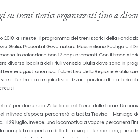
i su treni storici organizzati fino a dic
io 2018, a Trieste il programma dei treni storici della Fondazio
ezia Giulia. Presenti il Governatore Massimiliano Fedriga e il 
essa. In calendario ben 17 appuntamenti. Con il treno storico,
re diverse località del Friuli Venezia Giulia dove sono in pro
tere enogastronomico. L'obiettivo della Regione è utilizzare i
ici verso l'entroterra e quindi valorizzare porzioni di territori
ircuiti.
o è per domenica 22 luglio con il Treno delle Lame. Un convo
l in livrea d'epoca, percorrerà la tratta Treviso – Maniago
a. Il 29 luglio, invece, una locomotiva a vapore percorrerà l'in
a completa riapertura della ferrovia pedemontana, prima lin