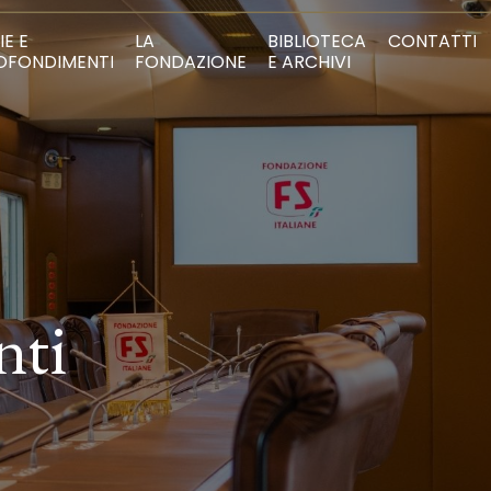
IE E
LA
BIBLIOTECA
CONTATTI
OFONDIMENTI
FONDAZIONE
E ARCHIVI
nti