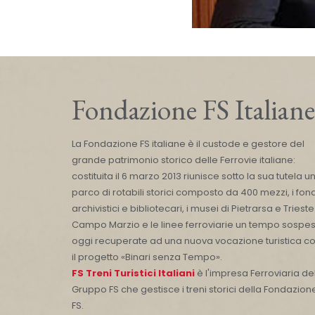
Fondazione FS Italiane
La Fondazione FS italiane è il custode e gestore del
grande patrimonio storico delle Ferrovie italiane:
costituita il 6 marzo 2013 riunisce sotto la sua tutela u
parco di rotabili storici composto da 400 mezzi, i fond
archivistici e bibliotecari, i musei di Pietrarsa e Trieste
Campo Marzio e le linee ferroviarie un tempo sospes
oggi recuperate ad una nuova vocazione turistica c
il progetto «Binari senza Tempo».
FS Treni Turistici Italiani
è l'impresa Ferroviaria de
Gruppo FS che gestisce i treni storici della Fondazion
FS.