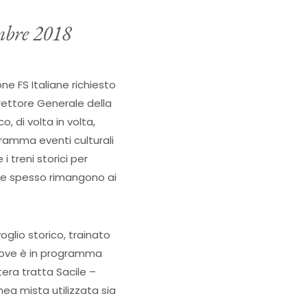
embre 2018
ne FS Italiane richiesto
Direttore Generale della
 di volta in volta,
gramma eventi culturali
 treni storici per
o che spesso rimangono ai
glio storico, trainato
 dove è in programma
tera tratta Sacile –
ea mista utilizzata sia