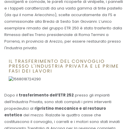
avvolgenti e comode, le pareti ricoperte di vinilpelle, i pannelli
e i tappeti caratterizzati da una vasta gamma di tinte pastello
(da qui il nome Arlecchino), scelte accuratamente da FS e
commissionate alla Breda di Sesto San Giovanni. L’unico
esemplare rimasto del gruppo ETR 250 è stato trasferito dalla
Rimessa dell’ex Treno presidenziale di Roma Termini a
Porrena, in provincia di Arezzo, per essere restaurato presso
l'Industria privata.
IL TRASFERIMENTO DEL CONVOGLIO
PRESSO L'INDUSTRIA PRIVATA E LE PRIME
FASI DEI LAVORI
Dopo il
trasferimento dell’ETR 252
presso gli impianti
dell’Industria Privata, sono stati compiuti i primi interventi
propedeutici al
ripristino meccanico e al restauro
estetico
del mezzo. Rialzate le quattro casse che
costituiscono il convoglio, i carrelli e i motori sono stati inviati
all’impianto Trenitalia di Ancona per la revisione completa.