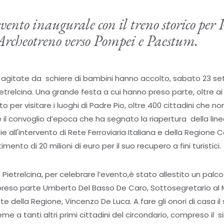
vento inaugurale con il treno storico per 
’Archeotreno verso Pompei e Paestum.
 agitate da schiere di bambini hanno accolto, sabato 23 sett
Pietrelcina. Una grande festa a cui hanno preso parte, oltre a
o per visitare i luoghi di Padre Pio, oltre 400 cittadini che 
 il convoglio d’epoca che ha segnato la riapertura della li
zie all'intervento di Rete Ferroviaria Italiana e della Region
nto di 20 milioni di euro per il suo recupero a fini turistici.
di Pietrelcina, per celebrare l’evento,è stato allestito un pal
reso parte Umberto Del Basso De Caro, Sottosegretario al Mi
nte della Regione, Vincenzo De Luca. A fare gli onori di casa il 
e a tanti altri primi cittadini del circondario, compreso il 