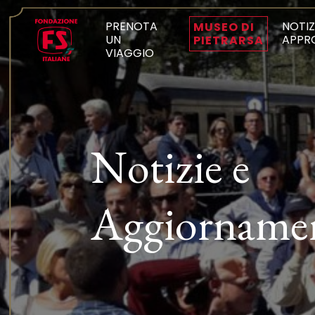
PRENOTA
NOTIZ
MUSEO DI
UN
APPR
PIETRARSA
VIAGGIO
Notizie e
Aggiorname