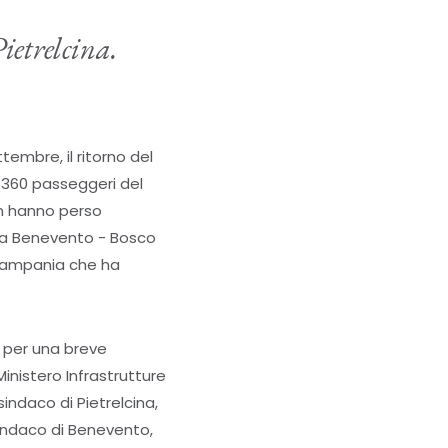
Pietrelcina.
embre, il ritorno del
i 360 passeggeri del
non hanno perso
nea Benevento - Bosco
e Campania che ha
co per una breve
nistero Infrastrutture
sindaco di Pietrelcina,
sindaco di Benevento,