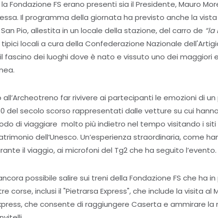
la Fondazione FS erano presenti sia il Presidente, Mauro Moret
ssa. Il programma della giornata ha previsto anche la vista
an Pio, allestita in un locale della stazione, del carro de
“la
 tipici locali a cura della Confederazione Nazionale dell'Artig
 il fascino dei luoghi dove è nato e vissuto uno dei maggiori 
nea.
ll’Archeotreno far rivivere ai partecipanti le emozioni di u
‘50 del secolo scorso rappresentati dalle vetture su cui hanno 
o di viaggiare molto più indietro nel tempo visitando i siti
trimonio dell’Unesco. Un’esperienza straordinaria, come ha
ante il viaggio, ai microfoni del Tg2 che ha seguito l’evento.
ancora possibile salire sui treni della Fondazione FS che ha i
 corse, inclusi il "Pietrarsa Express", che include la visita a
a Express, che consente di raggiungere Caserta e ammirare la
itelli.