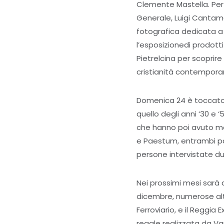
Clemente Mastella. Per 
Generale, Luigi Cantame
fotografica dedicata a S
l’esposizionedi prodotti
Pietrelcina per scoprire
cristianità contempora
Domenica 24 è toccato a
quello degli anni ‘30 e 
che hanno poi avuto mod
e Paestum, entrambi pa
persone intervistate dur
Nei prossimi mesi sarà 
dicembre, numerose altre
Ferroviario, e il Reggi
regale realizzata da Vanv