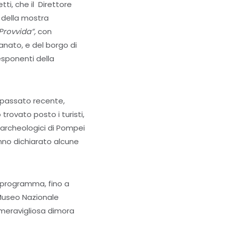
ti, che il Direttore
 della mostra
 Provvida”,
con
ianato, e del borgo di
esponenti della
n passato recente,
trovato posto i turisti,
 archeologici di Pompei
nno dichiarato alcune
n programma, fino a
l Museo Nazionale
 meravigliosa dimora