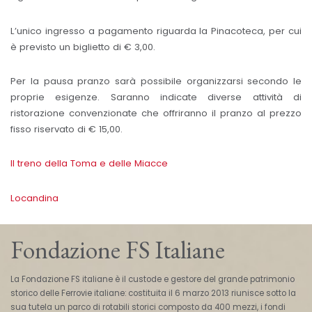
L’unico ingresso a pagamento riguarda la Pinacoteca, per cui
è previsto un biglietto di € 3,00.
Per la pausa pranzo sarà possibile organizzarsi secondo le
proprie esigenze. Saranno indicate diverse attività di
ristorazione convenzionate che offriranno il pranzo al prezzo
fisso riservato di € 15,00.
Il treno della Toma e delle Miacce
Locandina
Fondazione FS Italiane
La Fondazione FS italiane è il custode e gestore del grande patrimonio
storico delle Ferrovie italiane: costituita il 6 marzo 2013 riunisce sotto la
sua tutela un parco di rotabili storici composto da 400 mezzi, i fondi