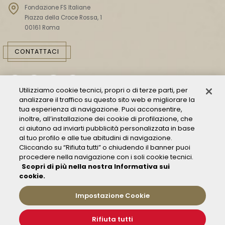
Fondazione FS Italiane
Piazza della Croce Rossa, 1
00161 Roma
CONTATTACI
Utilizziamo cookie tecnici, propri o di terze parti, per
analizzare il traffico su questo sito web e migliorare la
tua esperienza di navigazione. Puoi acconsentire,
inoltre, all’installazione dei cookie di profilazione, che
ci aiutano ad inviarti pubblicità personalizzata in base
Consulta il Modello 231
al tuo profilo e alle tue abitudini di navigazione.
Gestione delle segnalazioni - Whistleblowing
Cliccando su “Rifiuta tutti” o chiudendo il banner puoi
procedere nella navigazione con i soli cookie tecnici.
Condizioni Generali di Trasporto
Scopri di più nella nostra Informativa sui
Privacy policy
cookie.
FAQ
Impostazione Cookie
Rifiuta tutti
© 2019 Fondazione FS Italiane
Informativa sui Cookies