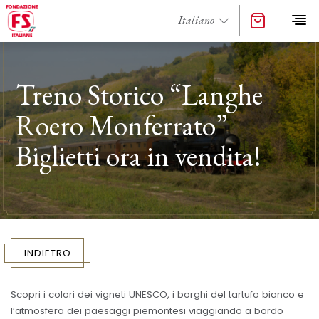
Treno Storico “Langhe
Roero Monferrato”
Biglietti ora in vendita!
INDIETRO
Scopri i colori dei vigneti UNESCO, i borghi del tartufo bianco e
l’atmosfera dei paesaggi piemontesi viaggiando a bordo