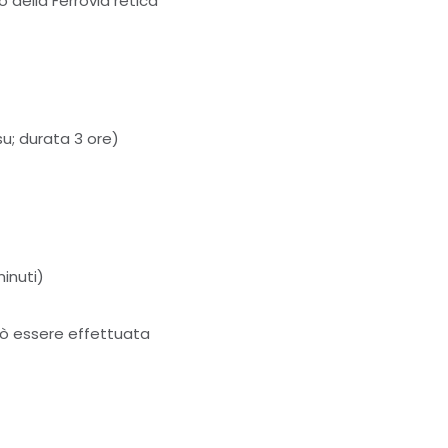
o della Ferrovia retica
su; durata 3 ore)
minuti)
uò essere effettuata