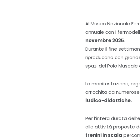
Al Museo Nazionale Ferro
annuale con i fermodelli
novembre 2025
.
Durante il fine settimana
riproducono con grande 
spazi del Polo Museale 
La manifestazione, orga
arricchita da numerose i
ludico-didattiche.
Per l’intera durata dell’
alle attività proposte d
trenini in scala
percorr