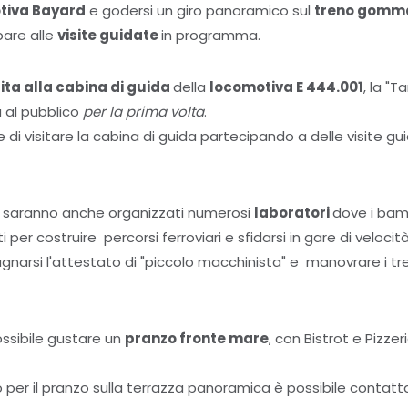
otiva Bayard
e godersi un giro panoramico sul
treno gomma
are alle
visite guidate
in programma.
sita alla cabina di guida
della
locomotiva E 444.001
, la "T
 al pubblico
per la prima volta
.
 di visitare la cabina di guida partecipando a delle visite gu
e, saranno anche organizzati numerosi
laboratori
dove i bamb
 per costruire percorsi ferroviari e sfidarsi in gare di velocità
gnarsi l'attestato di "piccolo macchinista" e manovrare i tre
ssibile gustare un
pranzo fronte mare
, con Bistrot e Pizzeri
 per il pranzo sulla terrazza panoramica è possibile contatt