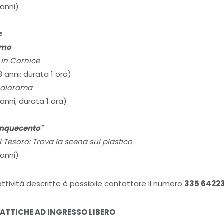
 anni)
e
smo
 in Cornice
8 anni; durata 1 ora)
o diorama
 anni; durata 1 ora)
inquecento"
 Tesoro: Trova la scena sul plastico
 anni)
attività descritte è possibile contattare il numero
335 6422
DATTICHE AD INGRESSO LIBERO