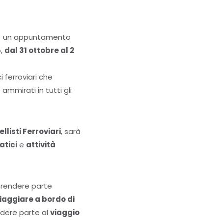
un appuntamento
o,
dal 31 ottobre al 2
i ferroviari che
mmirati in tutti gli
listi Ferroviari
, sarà
tici
e
attività
e prendere parte
iaggiare a bordo di
ndere parte al
viaggio