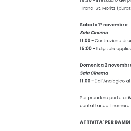
16:30 -
Il restauro del p
Tirano-St. Moritz (dura
Sabato 1° novembre
Sala Cinema
11:00 -
Costruzione di un
15:00 -
Il digitale appl
Domenica 2 novembr
Sala Cinema
11:00 -
Dall'Analogico al
Per prendere parte ai
w
contattando il numero
ATTIVITA' PER BAMB