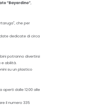
to “Bayardino”
,
artaruga", che per
idate dedicate di circa
ini potranno divertirsi
 e abilità.
nini su un plastico
a aperti dalle 12:00 alle
are il numero 335