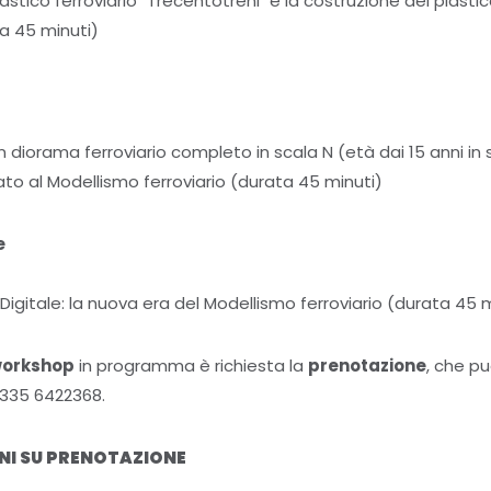
lastico ferroviario "Trecentotreni" e la costruzione del plastic
ta 45 minuti)
 diorama ferroviario completo in scala N (età dai 15 anni in 
icato al Modellismo ferroviario (durata 45 minuti)
e
 Digitale: la nuova era del Modellismo ferroviario (durata 45 
orkshop
in programma è richiesta la
prenotazione
, che p
 335 6422368.
INI SU PRENOTAZIONE