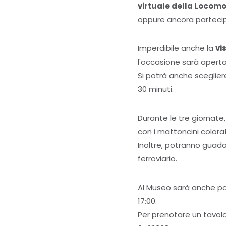
virtuale della Locom
oppure ancora partecip
Imperdibile anche la
vi
l'occasione sarà aperta
Si potrà anche scegliere
30 minuti.
Durante le tre giornat
con i mattoncini colorati
Inoltre, potranno guada
ferroviario.
Al Museo sarà anche po
17:00.
Per prenotare un tavolo