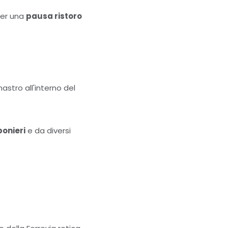
 per una
pausa ristoro
astro all'interno del
onieri
e da diversi