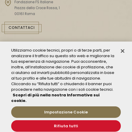
Fondazione FS Italiane
Piazza della Croce Rossa, 1
00161 Roma
CONTATTACI
Utilizziamo cookie tecnici, propri o di terze parti, per
analizzare il traffico su questo sito web e migliorare la
tua esperienza di navigazione. Puoi acconsentire,
inoltre, all’installazione dei cookie di profilazione, che
ci aiutano ad inviarti pubblicità personalizzata in base
Consulta il Modello 231
al tuo profilo e alle tue abitudini di navigazione.
Cliccando su “Rifiuta tutti” o chiudendo il banner puoi
Gestione delle segnalazioni - Whistleblowing
procedere nella navigazione con i soli cookie tecnici.
Condizioni Generali di Trasporto
Scopri di più nella nostra Informativa sui
Privacy policy
cookie.
FAQ
Impostazione Cookie
Rifiuta tutti
© 2019 Fondazione FS Italiane
Informativa sui Cookies