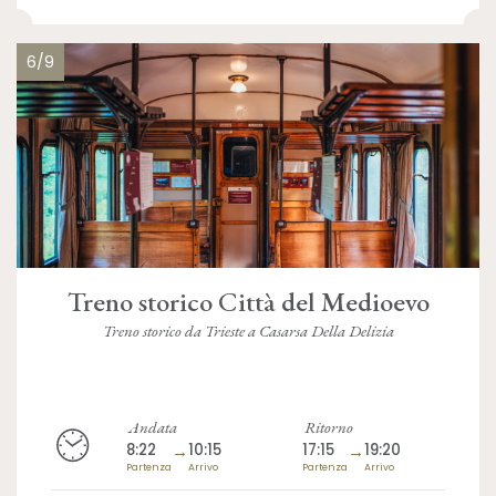
6/9
Treno storico Città del Medioevo
Treno storico da Trieste a Casarsa Della Delizia
Andata
Ritorno
8:22
→
10:15
17:15
→
19:20
Partenza
Arrivo
Partenza
Arrivo