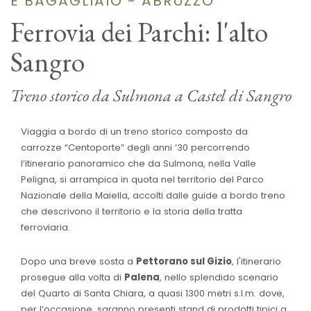
E BAGAGLIAIO - ABRUZZO
Ferrovia dei Parchi: l'alto
Sangro
Treno storico da Sulmona a Castel di Sangro
Viaggia a bordo di un treno storico composto da
carrozze “Centoporte” degli anni ’30 percorrendo
l’itinerario panoramico che da Sulmona, nella Valle
Peligna, si arrampica in quota nel territorio del Parco
Nazionale della Maiella, accolti dalle guide a bordo treno
che descrivono il territorio e la storia della tratta
ferroviaria.
Dopo una breve sosta a
Pettorano sul Gizio
, l'itinerario
prosegue alla volta di
Palena
, nello splendido scenario
del Quarto di Santa Chiara, a quasi 1300 metri s.l.m. dove,
per l’occasione, saranno presenti stand di prodotti tipici a