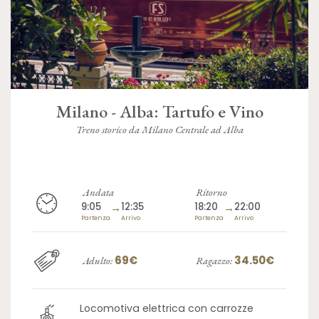
Milano - Alba: Tartufo e Vino
Treno storico da Milano Centrale ad Alba
Andata
Ritorno
9:05
→
12:35
18:20
→
22:00
Partenza
Arrivo
Partenza
Arrivo
69€
34.50€
Adulto:
Ragazzo:
Locomotiva elettrica con carrozze