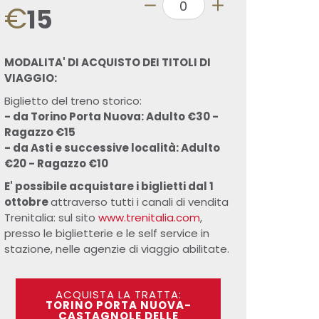
€
15
MODALITA' DI ACQUISTO DEI TITOLI DI
VIAGGIO:
Biglietto del treno storico:
- da Torino Porta Nuova: Adulto €30 -
Ragazzo €15
- da Asti e successive località: Adulto
€20 - Ragazzo €10
E' possibile acquistare i biglietti dal 1
ottobre
attraverso tutti i canali di vendita
Trenitalia: sul sito
www.trenitalia.com
,
presso le biglietterie e le self service in
stazione, nelle agenzie di viaggio abilitate.
ACQUISTA LA TRATTA:
TORINO PORTA NUOVA-
CASTAGNOLE DELLE