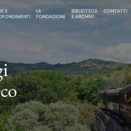
IE E
LA
BIBLIOTECA
CONTATTI
OFONDIMENTI
FONDAZIONE
E ARCHIVI
gi
ico