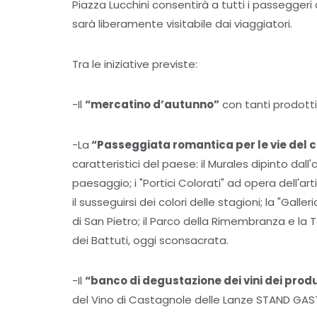
Piazza Lucchini consentirà a tutti i passegger
sarà liberamente visitabile dai viaggiatori.
Tra le iniziative previste:
-Il
“mercatino d’autunno”
con tanti prodotti 
-La
“Passeggiata romantica per le vie del c
caratteristici del paese: il Murales dipinto dall
paesaggio; i "Portici Colorati" ad opera dell'ar
il susseguirsi dei colori delle stagioni; la "Gall
di San Pietro; il Parco della Rimembranza e la 
dei Battuti, oggi sconsacrata.
-Il
“banco di degustazione dei vini dei prod
del Vino di Castagnole delle Lanze STAND GASTRO