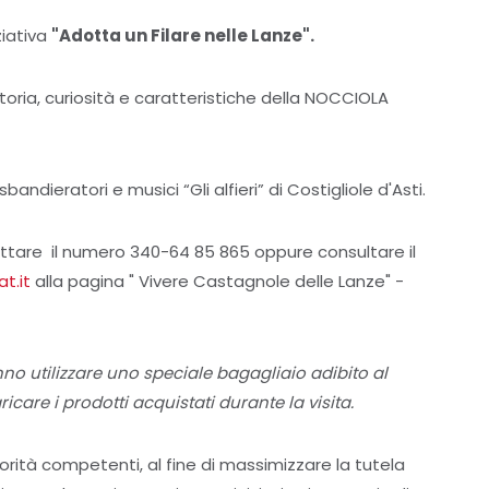
ziativa
"Adotta un Filare nelle Lanze".
toria, curiosità e caratteristiche della NOCCIOLA
bandieratori e musici “Gli alfieri” di Costigliole d'Asti.
ttare il numero 340-64 85 865 oppure consultare il
t.it
alla pagina " Vivere Castagnole delle Lanze" -
nno utilizzare uno speciale bagagliaio adibito al
care i prodotti acquistati durante la visita.
orità competenti, al fine di massimizzare la tutela