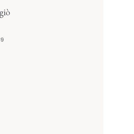
giò
39