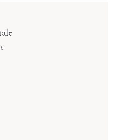
rale
05