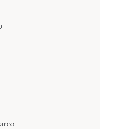
0
arco