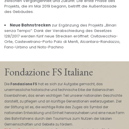
zwischen Vergangenheit und Zukunft. Die erste Phase des
Projekts, die im Mai 2019 begann, betrifft die Außenfassade
des Gebäudes.
Neue Bahnstrecken
zur Ergänzung des Projekts „Binari
senza Tempo“: Dank der Verabschiedung des Gesetzes
128/2017 werden fünf neue Strecken eröffnet: Civitavecchia-
Orte, Castevetrano-Porto Palo di Menfi, Alcantara-Randazzo,
Fano-Urbino und Noto-Pachino
Fondazione FS Italiane
Die
Fondazione FS
hat es sich zur Aufgabe gemacht, das
unermessliche historische und technische Erbe der italienischen
Eisenbahnen, das einen wichtigen Teil unserer nationalen Geschichte
darstellt, zu pflegen und an künftige Generationen weiterzugeben. Ziel
der Stiftung ist es, die wichtige Rolle des Zuges als Symbol der
nationalen Entwicklung und Einheit hervorzuheben und eine neue Form
des Bahnfahrens durch den Tourismus zum Nutzen der lokalen
Gemeinschaften und Gebiete zu fördern.