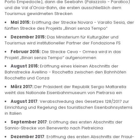
Porto Empedocle), dann die Seebahn (Palazzolo - Paratico)
und die Val d'Orcia-Bahn, die ersten ausschließlich dem
Tourismus gewidmeten Strecken
Mai 2015
:
Eröffnung der Strecke Novara - Varallo Sesia, der
fünften Strecke des Projekts „Binari senza Tempo“
Dezember 2015
:
Das Ministerium für Kulturgüter und
Tourismus wird institutioneller Partner der Fondazione FS
Februar 2016
:
Die Strecke Ceva - Ormea wird in das
Projekt „Binari senza Tempo“ aufgenommen
August 2016
:
Eröffnung eines kleinen Abschnitts der
Bahnstrecke Avellino - Rocchetta zwischen den Bahnhöfen
Rocchetta und Conza
März 2017
:
Der Präsident der Republik Sergio Mattarella
weiht das Nationale Eisenbahnmuseum von Pietrarsa ein
August 2017
: Verabschiedung des Gesetzes 128/2017 zur
Einrichtung und Regelung des touristischen Eisenbahnsystems
in Italien
September 2017
: Eröffnung des ersten Abschnitts der
Sannio-Strecke von Benevento nach Pietrelcina
Dezember 2017
: Eröffnung des ersten Abschnitts der Friaul-