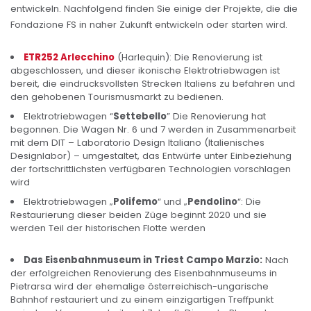
entwickeln. Nachfolgend finden Sie einige der Projekte, die die
Fondazione FS in naher Zukunft entwickeln oder starten wird.
ETR252 Arlecchino
(Harlequin): Die Renovierung ist
abgeschlossen, und dieser ikonische Elektrotriebwagen ist
bereit, die eindrucksvollsten Strecken Italiens zu befahren und
den gehobenen Tourismusmarkt zu bedienen.
Elektrotriebwagen “
Settebello
” Die Renovierung hat
begonnen. Die Wagen Nr. 6 und 7 werden in Zusammenarbeit
mit dem DIT – Laboratorio Design Italiano (Italienisches
Designlabor) – umgestaltet, das Entwürfe unter Einbeziehung
der fortschrittlichsten verfügbaren Technologien vorschlagen
wird
Elektrotriebwagen „
Polifemo
“ und „
Pendolino
“: Die
Restaurierung dieser beiden Züge beginnt 2020 und sie
werden Teil der historischen Flotte werden
Das Eisenbahnmuseum in Triest Campo Marzio:
Nach
der erfolgreichen Renovierung des Eisenbahnmuseums in
Pietrarsa wird der ehemalige österreichisch-ungarische
Bahnhof restauriert und zu einem einzigartigen Treffpunkt