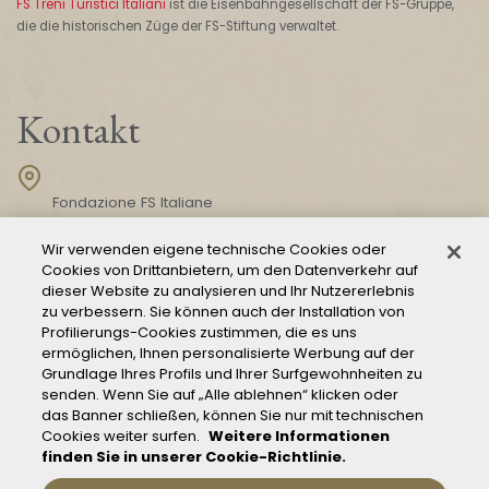
FS Treni Turistici Italiani
ist die Eisenbahngesellschaft der FS-Gruppe,
die die historischen Züge der FS-Stiftung verwaltet.
Kontakt
Fondazione FS Italiane
Piazza della Croce Rossa, 1
00161 Roma
Wir verwenden eigene technische Cookies oder
Cookies von Drittanbietern, um den Datenverkehr auf
dieser Website zu analysieren und Ihr Nutzererlebnis
zu verbessern. Sie können auch der Installation von
KONTAKT
Profilierungs-Cookies zustimmen, die es uns
ermöglichen, Ihnen personalisierte Werbung auf der
Grundlage Ihres Profils und Ihrer Surfgewohnheiten zu
senden. Wenn Sie auf „Alle ablehnen“ klicken oder
das Banner schließen, können Sie nur mit technischen
Cookies weiter surfen.
Weitere Informationen
finden Sie in unserer Cookie-Richtlinie.