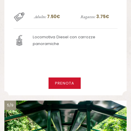
7.50€
3.75€
Adulto:
Ragazzo:
Locomotiva Diesel con carrozze
panoramiche
PRENOTA
5/9