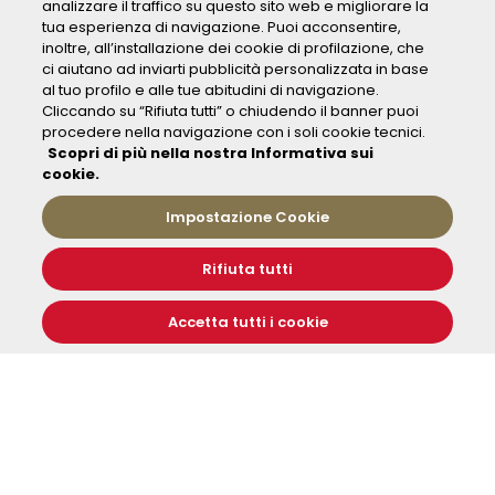
analizzare il traffico su questo sito web e migliorare la
CARICA ALTRI
tua esperienza di navigazione. Puoi acconsentire,
inoltre, all’installazione dei cookie di profilazione, che
ci aiutano ad inviarti pubblicità personalizzata in base
al tuo profilo e alle tue abitudini di navigazione.
Cliccando su “Rifiuta tutti” o chiudendo il banner puoi
Fondazione FS Italiane
procedere nella navigazione con i soli cookie tecnici.
Scopri di più nella nostra Informativa sui
cookie.
La Fondazione FS italiane è il custode e gestore del grande patrimonio
storico delle Ferrovie italiane: costituita il 6 marzo 2013 riunisce sotto la
Impostazione Cookie
sua tutela un parco di rotabili storici composto da 400 mezzi, i fondi
archivistici e bibliotecari, i musei di Pietrarsa e Trieste Campo Marzio e
le linee ferroviarie un tempo sospese, oggi recuperate ad una nuova
Rifiuta tutti
vocazione turistica con il progetto «Binari senza Tempo».
FS Treni Turistici Italiani
è l'impresa Ferroviaria del Gruppo FS che
Accetta tutti i cookie
gestisce i treni storici della Fondazione FS.
Alcuni dei nostri treni
SEBINO EXPRESS
TRENO NATURA IN TOSCANA