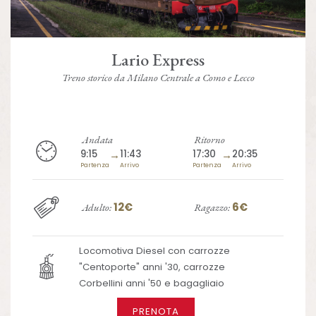
Lario Express
Treno storico da Milano Centrale a Como e Lecco
Andata
Ritorno
9:15
→
11:43
17:30
→
20:35
Partenza
Arrivo
Partenza
Arrivo
12€
6€
Adulto:
Ragazzo:
Locomotiva Diesel con carrozze
"Centoporte" anni '30, carrozze
Corbellini anni '50 e bagagliaio
PRENOTA